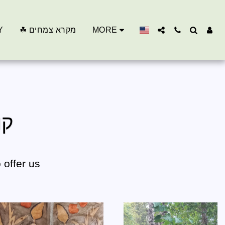
Y
☘ מקרא צמחים
MORE
קו
 offer us