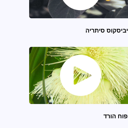
ביסקוס סיתריה
וח הורד