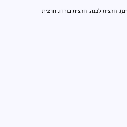
עדעד, חרצית עטורה, פרחי חוטמית (עם מרכז כהה), פרחי גרמית זקופה סגולה, פרחיח בידנס (כל הצבעים), חרצית לבנה, חרצית בורדו, חרצית 