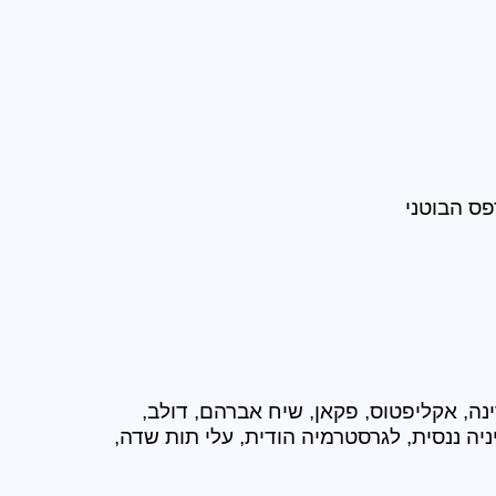
פס הבוטני
אלמון הודי (עלים ופרחים), טגטס לימוני (כל חלקי הצמח), דודוניאה דנה, ויסטריה (עלים ופרחים), קזוארינה, אקליפטוס, פקאן, שיח אברהם, דולב, 
שזיף פיסרדי, תות אפגני, פנסית דו נוצתית, חרוב, פסיפלורה, עלי קיקיון, אוג מכחיל, פג'ויה, גויאבה, בוהיניה ננסית, לגרסטרמיה הודית, עלי תות שדה, 