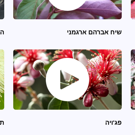
שיח אברהם ארגמני
הי
פג'ויה
תפ