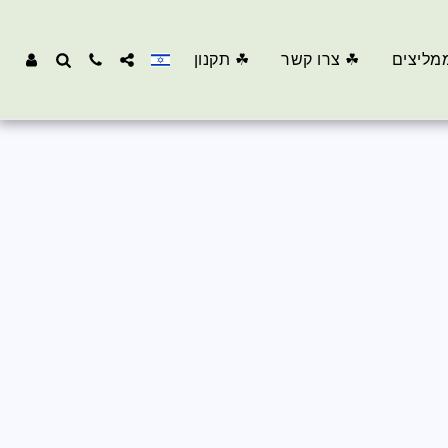
מליצים
☘ צרו קשר
☘ תקנון