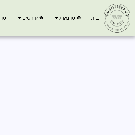
בית
☘ סדנאות
☘ קורסים
סדנ