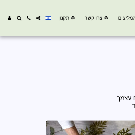
מליצים
☘ צרו קשר
☘ תקנון