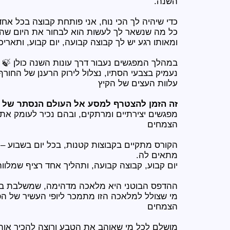
השנה.
כדי שיהיה לך הכי נוח, אני פותחת קבוצה בכל אח
כל מה שנשאר לך לעשות הוא לבחור את היום שהכי
ומאותו רגע יש לך קבוצה קבועה, יום קבוע, ותארי
במהלך המפגשים נעבור דרך עונות השנה כולן 🍃
נעמיק בצבעי הסתיו, נצלול לירוק הרענן של החורף
עלוות העצים של הקיץ
זה הזמן להצטרף למסע אל העולם הנסתר של 
מפגשים יצירתיים ומרתקים, ובהם נכיר לעומק את
הצמחים
הקורס מתקיים בקבוצות קטנות, בכל יום בשבוע –
מתאים לה.
יום קבוע, קבוצה קבועה, ותהליך אחד רציף שמלוו
ההדפס הבוטני היא מלאכה מדהימה, שמשלבת בין 
מי שצולל למלאכה הזו מתמכר ליופי העשיר של הפ
הצמחים
מושלם לכל מי שאוהב את הטבע ורוצה להכיר אות